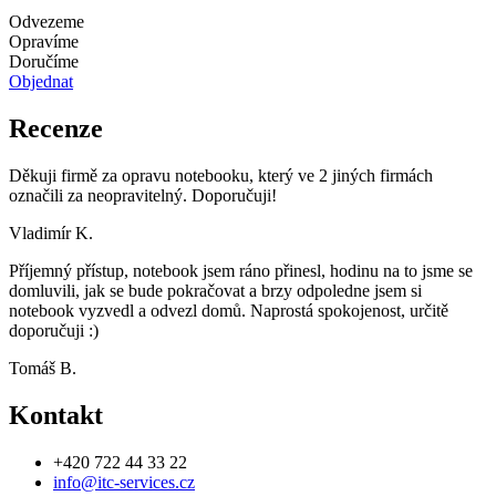
Odvezeme
Opravíme
Doručíme
Objednat
Recenze
Děkuji firmě za opravu notebooku, který ve 2 jiných firmách
označili za neopravitelný. Doporučuji!
Vladimír K.
Příjemný přístup, notebook jsem ráno přinesl, hodinu na to jsme se
domluvili, jak se bude pokračovat a brzy odpoledne jsem si
notebook vyzvedl a odvezl domů. Naprostá spokojenost, určitě
doporučuji :)
Tomáš B.
Kontakt
+420 722 44 33 22
info@itc-services.cz