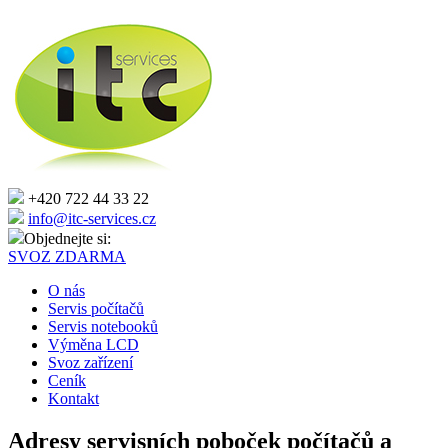
+420 722 44 33 22
info@itc-services.cz
Objednejte si:
SVOZ ZDARMA
O nás
Servis počítačů
Servis notebooků
Výměna LCD
Svoz zařízení
Ceník
Kontakt
Adresy servisních poboček počítačů a